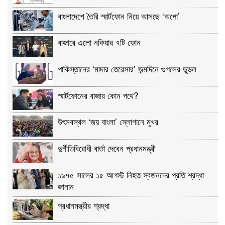
বাংলাদেশে তৈরি স্মার্টফোন নিয়ে আসছে ‘অপো’
বাজারে এলো নকিয়ার ৭টি ফোন
পাকিস্তানের ‘মাদার তেরেসার’ জন্মদিনে গুগলের ডুডল
স্মার্টফোনের বাজার কোন পথে?
উৎসবস্থল ‘জয় বাংলা’ স্লোগানে মুখর
দুর্নীতিবিরোধী বার্তা দেবেন প্রধানমন্ত্রী
১৯৭৫ সালের ১৫ আগস্ট নিহত স্বজনদের প্রতি শ্রদ্ধা
জানান
প্রধানমন্ত্রীর শ্রদ্ধা